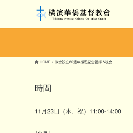
コ
ナ
ン
ビ
テ
ゲ
ン
ー
ツ
シ
へ
ョ
ス
ン
キ
に
ッ
移
HOME
教會設立60週年感恩記念禮拝 &祝會
プ
動
時間
11月23日（木、祝）11:00-14:00