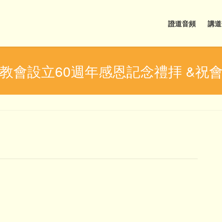
證道音頻
講道
教會設立60週年感恩記念禮拝 &祝