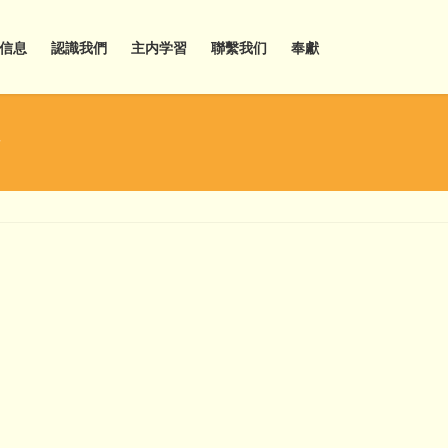
信息
認識我們
主内学習
聯繫我们
奉獻
會