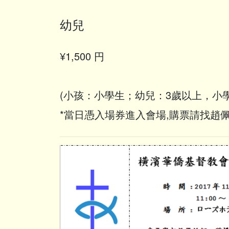
幼兒
¥1,500 円
(小孩：小學生；幼兒：3歲以上，小
*當日憑入場券進入會場,購票請找趙