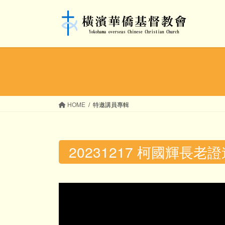
コ
ナ
ン
ビ
テ
ゲ
ン
ー
ツ
シ
へ
ョ
ス
ン
キ
に
ッ
移
HOME
特邀講員專輯
プ
動
20231217 柯國輝長老