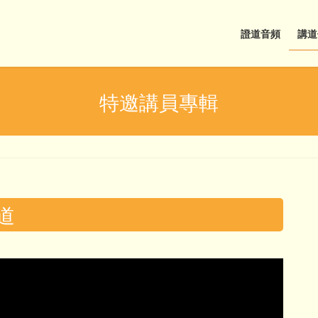
證道音頻
講道
特邀講員專輯
證道