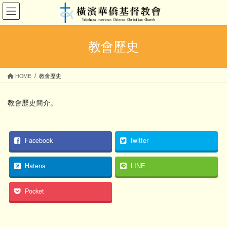
コ
ナ
ン
ビ
テ
ゲ
ン
ー
教會歷史
ツ
シ
へ
ョ
ス
ン
HOME
教會歷史
キ
に
ッ
移
プ
動
教會歷史簡介。
Facebook
twitter
Hatena
LINE
Pocket