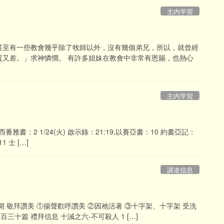
主内学習
甚至有一些教會幾乎除了牧師以外，沒有幾個弟兄，所以，就曾經
質又差。」求神憐憫。 有許多姐妹在教會中非常有恩賜，也熱心
主内学習
 西番雅書：2 1/24(火) 啟示錄：21:19,以賽亞書：10 約書亞記：
1 士 […]
講道信息
/打開 敬拜讚美 ①揚聲歡呼讚美 ②因祂活著 ③十字架、十字架 受洗
百三十篇 禮拜信息 十誡之六-不可殺人 1 […]