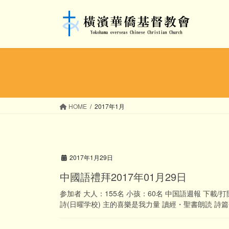
コ
ナ
ン
ビ
テ
ゲ
ン
ー
ツ
シ
へ
ョ
ス
ン
キ
に
ッ
移
HOME
2017年1月
プ
動
2017年1月29日
中國語禮拜2017年01月29日
参加者 大人：155名 小孩：60名 中国語週報 下載
詩(日曜学校) 主的喜樂是我力量 讀經・聖書朗読 詩篇