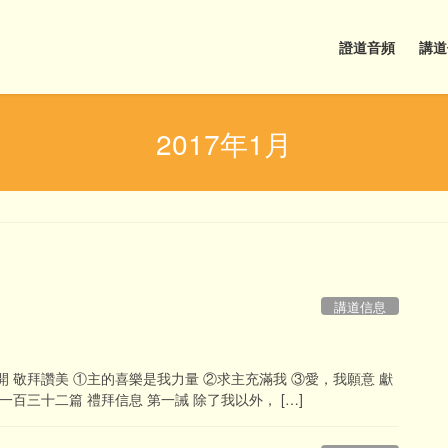
證道音頻
講道
2017年1月
講道信息
/打開 敬拜讚美 ①主的喜樂是我力量 ②求主充滿我 ③愛，我願意 獻
一百三十二篇 禮拜信息 第一誡 除了我以外， […]