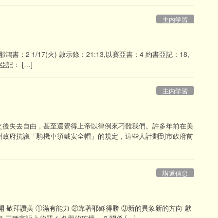
主内学習
 那鴻書：2 1/17(火) 啟示錄：21:13,以賽亞書：4 約書亞記：18,
亞記： […]
主内学習
之後失去自由，甚至還覺得上帝以律例來刁難我們。許多年前在美
州政府抗議「騎機車須戴安全帽」的規定，這些人計劃到市政府前
講道信息
/打開 敬拜讚美 ①滿有能力 ②靠著耶穌得勝 ③新的異象新的方向 獻