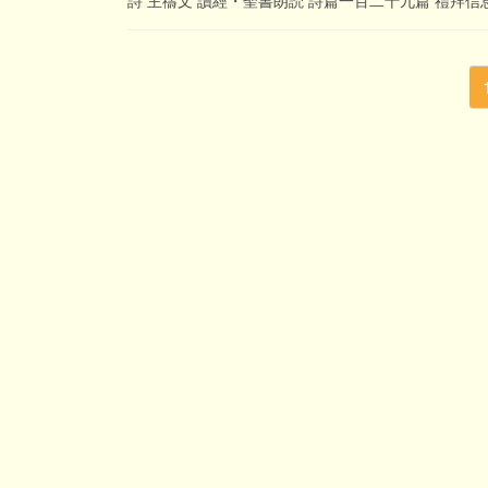
詩 主禱文 讀經・聖書朗読 詩篇一百二十九篇 禮拜信息 
投
稿
の
ペ
ー
ジ
送
り