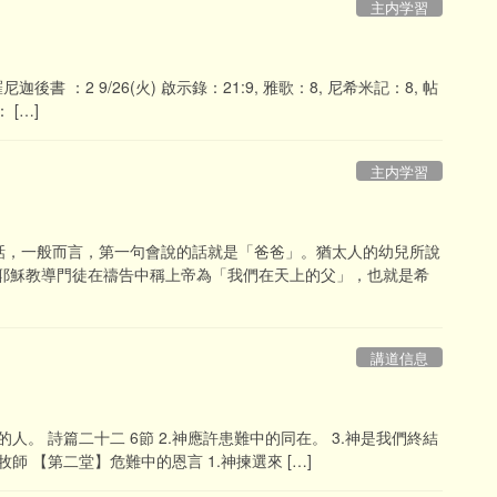
主内学習
羅尼迦後書 ：2 9/26(火) 啟示錄：21:9, 雅歌：8, 尼希米記：8, 帖
 […]
主内学習
話，一般而言，第一句會說的話就是「爸爸」。猶太人的幼兒所說
 耶穌教導門徒在禱告中稱上帝為「我們在天上的父」，也就是希
講道信息
人。 詩篇二十二 6節 2.神應許患難中的同在。 3.神是我們終結
牧師 【第二堂】危難中的恩言 1.神揀選來 […]