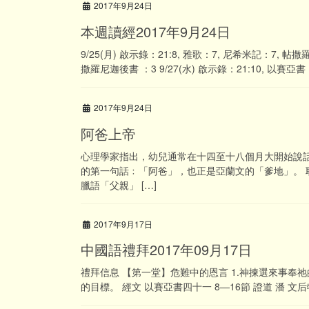
2017年9月24日
本週讀經2017年9月24日
9/25(月) 啟示錄：21:8, 雅歌：7, 尼希米記：7, 帖撒
撒羅尼迦後書 ：3 9/27(水) 啟示錄：21:10, 以賽亞書：
2017年9月24日
阿爸上帝
心理學家指出，幼兒通常在十四至十八個月大開始說
的第一句話﹕「阿爸」，也正是亞蘭文的「爹地」。
臘語「父親」 […]
2017年9月17日
中國語禮拜2017年09月17日
禮拜信息 【第一堂】危難中的恩言 1.神揀選來事奉祂的
的目標。 經文 以賽亞書四十一 8—16節 證道 潘 文后