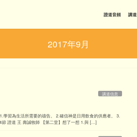
證道音頻
講道
2017年9月
講道信息
.學習為生活所需要的禱告。 2.確信神是日用飲食的供應者。 3.
 證道 王 壽誠牧師 【第二堂】想了一想 1.與 […]