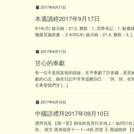
2017年9月17日
本週讀經2017年9月17日
9/18(月) 啟示錄：21:2, 雅歌：1, 尼希米記：1, 帖撒
撒羅尼迦前書 ：2 9/20(水) 啟示錄：21:4, 雅歌：3, [
2017年9月17日
甘心的奉獻
有一位不是很富裕的姐妹，生平奉獻了許多錢，甚至
獻的心志，她在日記中常常提醒自己﹕「快、快、在
主希望我們甘 […]
2017年9月10日
中國語禮拜2017年09月10日
禮拜信息 【第一堂】願你的旨意行在地上丶如同行在天上
告。 經文 路加福音十一 1—4節 證道 王 壽誠牧師 