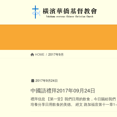
コ
ナ
ン
ビ
テ
ゲ
ン
ー
ツ
シ
へ
ョ
ス
ン
キ
に
ッ
移
HOME
2017年9月
プ
動
2017年9月24日
中國語禮拜2017年09月24日
禮拜信息 【第一堂】我們日用的飲食，今日賜給我們 1
培養分享日用飲食的美德。 經文 路加福音第十一章1-4節