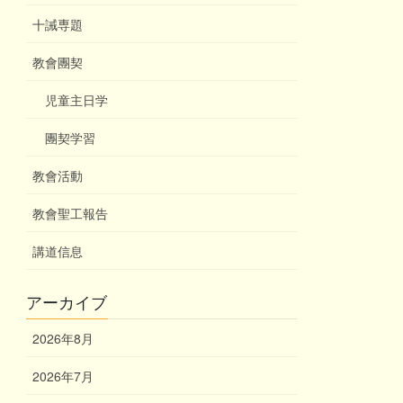
十誡専題
教會團契
児童主日学
團契学習
教會活動
教會聖工報告
講道信息
アーカイブ
2026年8月
2026年7月