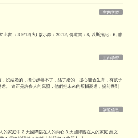
主内学習
立比書 ：3 9/12(火) 啟示錄：20:12, 傳道書：8, 以斯拉記：6, 腓
主内学習
慮，沒結婚的，擔心嫁娶不了，結了婚的，擔心能否生育，有孩子
憂慮。 這正是許多人的寫照，他們把未來的煩惱憂慮，提前搬到
講道信息
人的家庭中 2.天國降臨在人的內心 3.天國降臨在人的家庭 經文