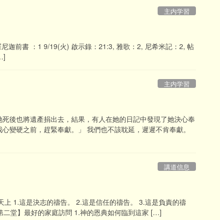
主内学習
羅尼迦前書 ：1 9/19(火) 啟示錄：21:3, 雅歌：2, 尼希米記：2, 帖
…]
主内学習
她死後也將遺產捐出去，結果，有人在她的日記中發現了她決心奉
我心變硬之前，趕緊奉獻。」 我們也不該耽延，遲遲不肯奉獻。
講道信息
 1.這是決志的禱告。 2.這是信任的禱告。 3.這是負責的禱
【第二堂】最好的家庭訪問 1.神的恩典如何臨到這家 […]