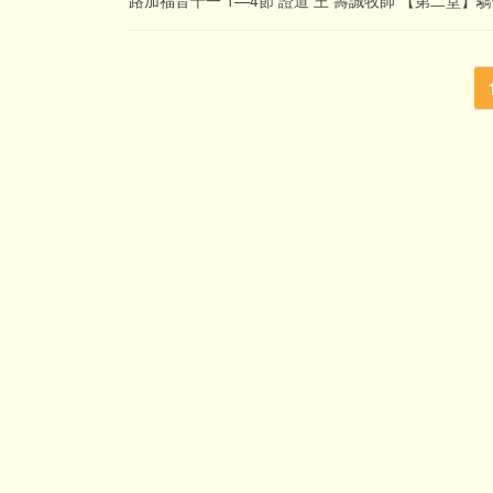
路加福音十一 1—4節 證道 王 壽誠牧師 【第二堂】驕傲 
投
稿
の
ペ
ー
ジ
送
り