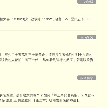
主内学習
加拉太書 ：3 8/29(火) 啟示錄：19:21, 箴言：27, 歷代志下：30,
主内学習
費，至少二十五萬到三十萬美金，這只是供養他從生到十八歲的
怪現代的人都怕生養下一代。 當你看到這樣的數字，若是以投資
講道信息
的名為聖」是什麼意思呢？ 2.如何「尊上帝的名為聖」？ 3.如何
節 證道 王 壽誠牧師 【第二堂】從禱告而來的神蹟 […]