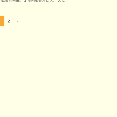
會的禮儀。 2.能夠影響幫助人。 3. […]
固
固
1
2
»
定
定
ペ
ペ
ー
ー
ジ
ジ