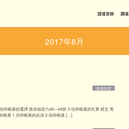
證道音頻
講道
2017年8月
講道信息
信仰根基的選擇 路加福音六46—49節 3.信仰根基的扎實 經文 馬
根基 1.信仰根基的必須 2.信仰根基 […]