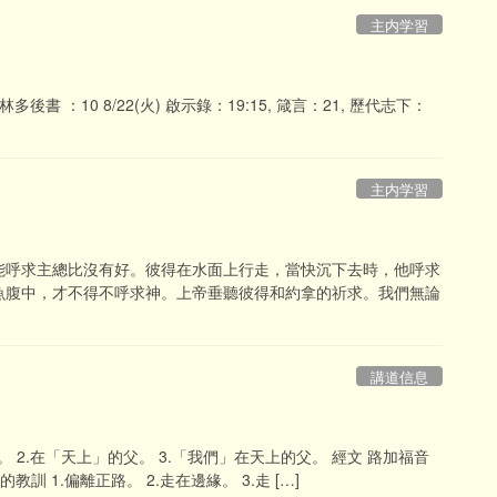
主内学習
哥林多後書 ：10 8/22(火) 啟示錄：19:15, 箴言：21, 歷代志下：
主内学習
能呼求主總比沒有好。彼得在水面上行走，當快沉下去時，他呼求
魚腹中，才不得不呼求神。上帝垂聽彼得和約拿的祈求。我們無論
講道信息
 2.在「天上」的父。 3.「我們」在天上的父。 經文 路加福音
訓 1.偏離正路。 2.走在邊緣。 3.走 […]