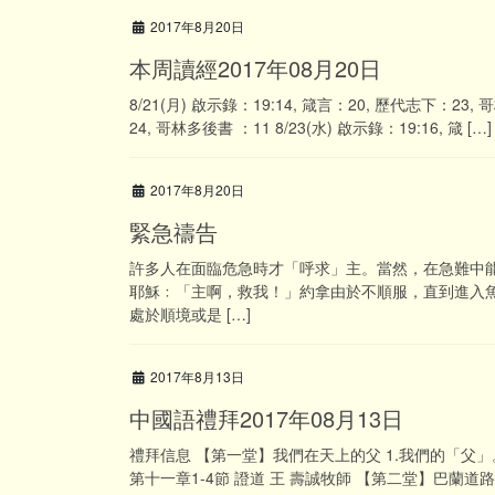
2017年8月20日
本周讀經2017年08月20日
8/21(月) 啟示錄：19:14, 箴言：20, 歷代志下：23, 
24, 哥林多後書 ：11 8/23(水) 啟示錄：19:16, 箴 […]
2017年8月20日
緊急禱告
許多人在面臨危急時才「呼求」主。當然，在急難中
耶穌﹕「主啊，救我！」約拿由於不順服，直到進入
處於順境或是 […]
2017年8月13日
中國語禮拜2017年08月13日
禮拜信息 【第一堂】我們在天上的父 1.我們的「父」。
第十一章1-4節 證道 王 壽誠牧師 【第二堂】巴蘭道路的教