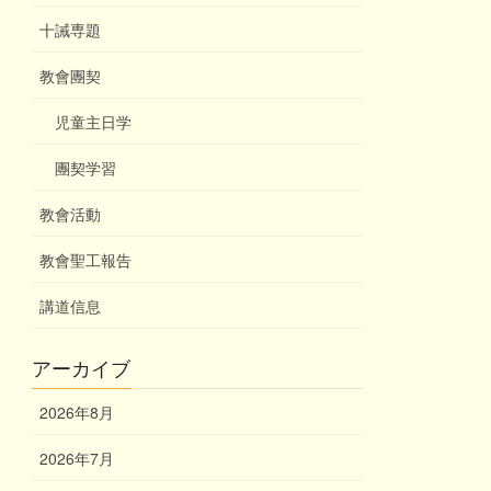
十誡専題
教會團契
児童主日学
團契学習
教會活動
教會聖工報告
講道信息
アーカイブ
2026年8月
2026年7月