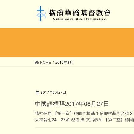
コ
ナ
ン
ビ
テ
ゲ
ン
ー
ツ
シ
へ
ョ
ス
ン
キ
に
ッ
移
HOME
2017年8月
プ
動
2017年8月27日
中國語禮拜2017年08月27日
禮拜信息 【第一堂】穩固的根基 1.信仰根基的必須 2.
太福音七24—27節 證道 潘 文后牧師 【第二堂】穩固的