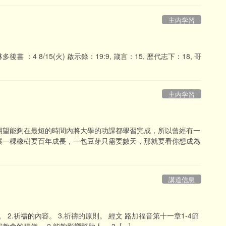
主内学習
林多後書 ：4 8/15(火) 啟示錄：19:9, 箴言：15, 歷代志下：18, 哥
主内学習
期望能夠在最短的時間內將大學的功課都學習完成，所以曾經有一
讓一棵橡樹要百年成長，一包豆芽只需要數天，那就要看你想成為
講道信息
 2.祈禱的內容。 3.祈禱的原則。 經文 路加福音第十一章1-4節