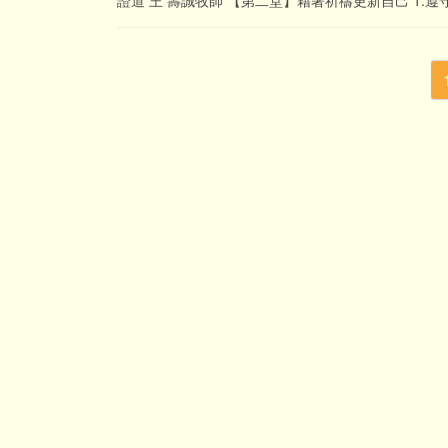
證道 王 壽誠牧師 【第二堂】藉著祈禱更新自己 1.遵守教
投
稿
の
ペ
ー
ジ
送
り