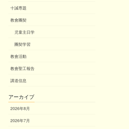
十誡専題
教會團契
児童主日学
團契学習
教會活動
教會聖工報告
講道信息
アーカイブ
2026年8月
2026年7月