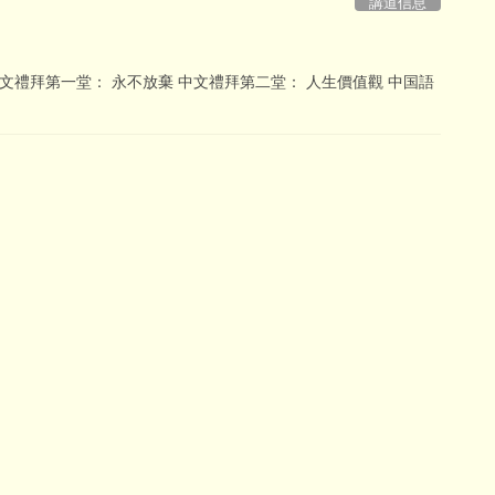
講道信息
目 中文禮拜第一堂： 永不放棄 中文禮拜第二堂： 人生價值觀 中国語