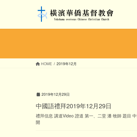
コ
ナ
ン
ビ
テ
ゲ
ン
ー
ツ
シ
へ
ョ
ス
ン
キ
に
ッ
移
HOME
2019年12月
プ
動
2019年12月29日
中國語禮拜2019年12月29日
禮拜信息 講道Video 證道 第一、二堂 潘 牧師 題
開