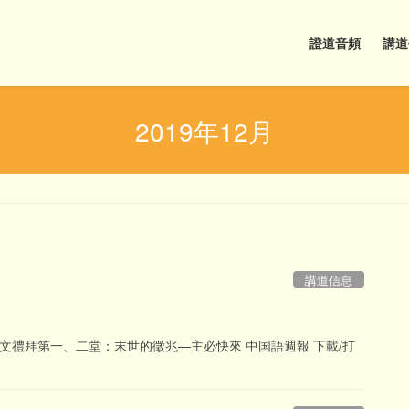
證道音頻
講道
2019年12月
講道信息
目 中文禮拜第一、二堂：末世的徵兆—主必快來 中国語週報 下載/打