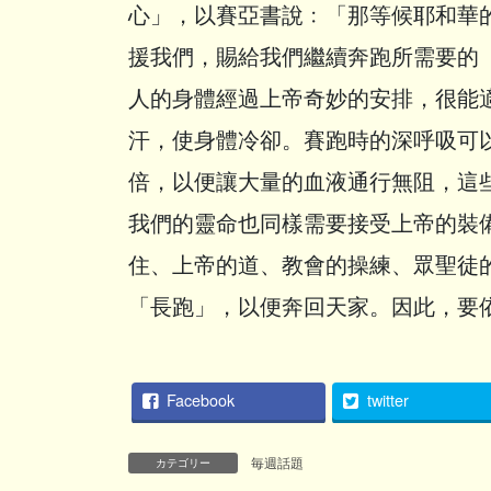
心」，以賽亞書說﹕「那等候耶和華
援我們，賜給我們繼續奔跑所需要的
人的身體經過上帝奇妙的安排，很能
汗，使身體冷卻。賽跑時的深呼吸可
倍，以便讓大量的血液通行無阻，這
我們的靈命也同樣需要接受上帝的裝
住、上帝的道、教會的操練、眾聖徒
「長跑」，以便奔回天家。因此，要
Facebook
twitter
毎週話題
カテゴリー