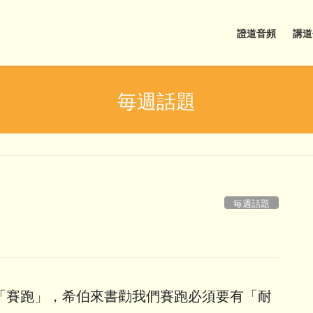
證道音頻
講道
毎週話題
毎週話題
「賽跑」，希伯來書勸我們賽跑必須要有「耐