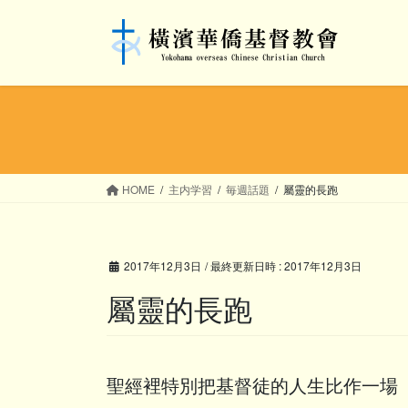
コ
ナ
ン
ビ
テ
ゲ
ン
ー
ツ
シ
へ
ョ
ス
ン
キ
に
ッ
移
HOME
主内学習
毎週話題
屬靈的長跑
プ
動
2017年12月3日
/ 最終更新日時 :
2017年12月3日
屬靈的長跑
聖經裡特別把基督徒的人生比作一場