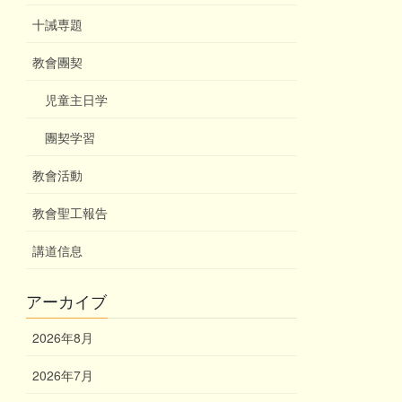
十誡専題
教會團契
児童主日学
團契学習
教會活動
教會聖工報告
講道信息
アーカイブ
2026年8月
2026年7月