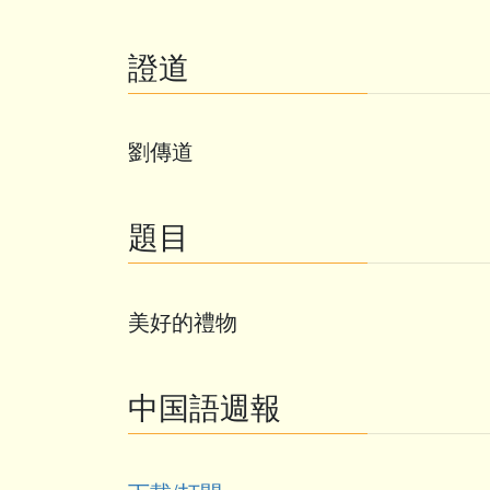
證道
劉傳道
題目
美好的禮物
中国語週報