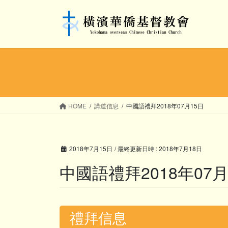
コ
ナ
ン
ビ
テ
ゲ
ン
ー
ツ
シ
へ
ョ
ス
ン
キ
に
ッ
移
HOME
講道信息
中國語禮拜2018年07月15日
プ
動
2018年7月15日
/ 最終更新日時 :
2018年7月18日
中國語禮拜2018年07月
禮拜信息