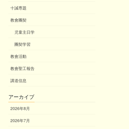
十誡専題
教會團契
児童主日学
團契学習
教會活動
教會聖工報告
講道信息
アーカイブ
2026年8月
2026年7月