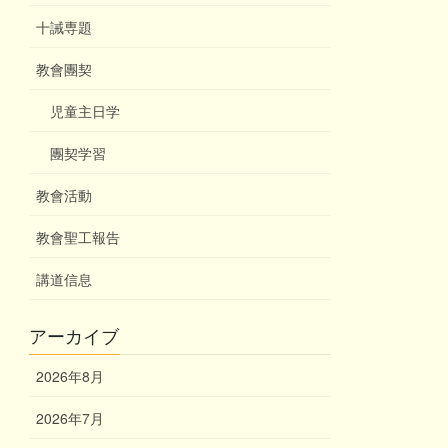
十誡専題
教會團契
児童主日学
團契学習
教會活動
教會聖工報告
講道信息
アーカイブ
2026年8月
2026年7月