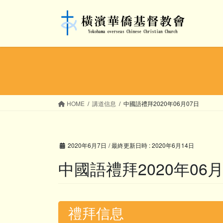
コ
ナ
ン
ビ
テ
ゲ
ン
ー
ツ
シ
へ
ョ
ス
ン
キ
に
ッ
移
HOME
講道信息
中國語禮拜2020年06月07日
プ
動
2020年6月7日
/ 最終更新日時 :
2020年6月14日
中國語禮拜2020年06月
禮拜信息