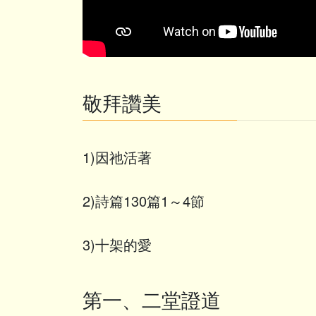
敬拜讚美
1)因祂活著
2)詩篇130篇1～4節
3)十架的愛
第一、二堂證道