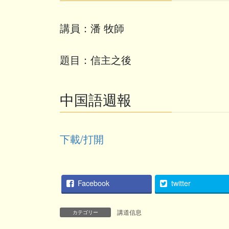
講員：潘 牧師
題目：信主之後
中国語週報
下載/打開
Facebook
twitter
講道信息
カテゴリー