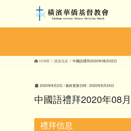
コ
ナ
ン
ビ
テ
ゲ
ン
ー
ツ
シ
へ
ョ
ス
ン
キ
に
ッ
移
HOME
講道信息
中國語禮拜2020年08月02日
プ
動
2020年8月2日
/ 最終更新日時 :
2020年8月24日
中國語禮拜2020年08月
禮拜信息