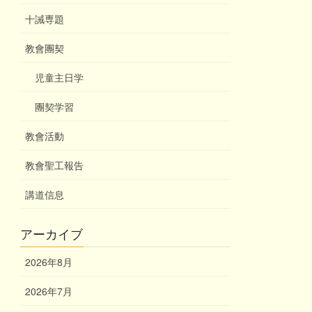
十誡専題
教會團契
児童主日学
團契学習
教會活動
教會聖工報告
講道信息
アーカイブ
2026年8月
2026年7月