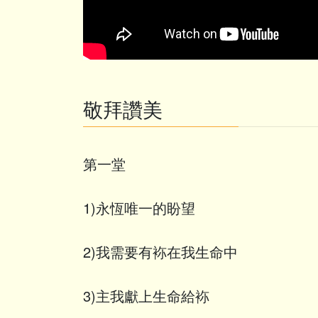
敬拜讚美
第一堂
1)永恆唯一的盼望
2)我需要有袮在我生命中
3)主我獻上生命給袮