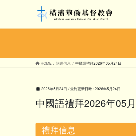
コ
ナ
ン
ビ
テ
ゲ
ン
ー
ツ
シ
へ
ョ
ス
ン
キ
に
ッ
移
HOME
講道信息
中國語禮拜2026年05月24日
プ
動
2026年5月24日
/ 最終更新日時 :
2026年5月24日
中國語禮拜2026年05月
禮拜信息