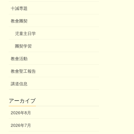
十誡専題
教會團契
児童主日学
團契学習
教會活動
教會聖工報告
講道信息
アーカイブ
2026年8月
2026年7月