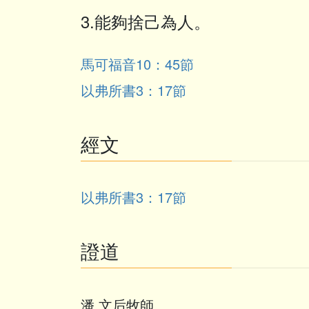
3.能夠捨己為人。
馬可福音10：45節
以弗所書3：17節
經文
以弗所書3：17節
證道
潘 文后牧師