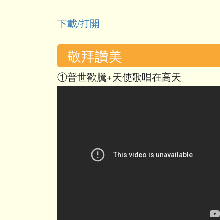
下載/打開
敬拜讚美
①普世歡騰+天使歌唱在高天