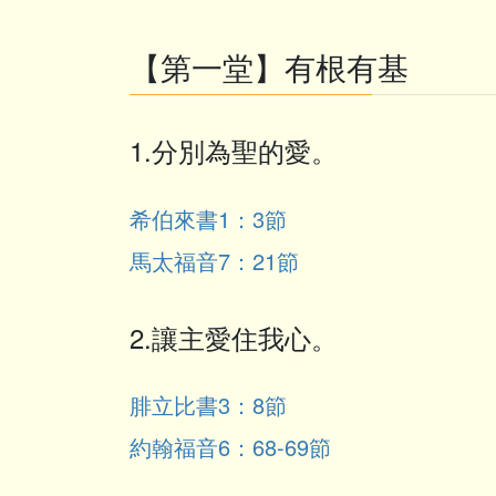
【第一堂】有根有基
1.分別為聖的愛。
希伯來書1：3節
馬太福音7：21節
2.讓主愛住我心。
腓立比書3：8節
約翰福音6：68-69節