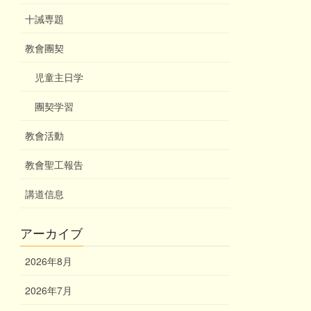
十誡専題
教會團契
児童主日学
團契学習
教會活動
教會聖工報告
講道信息
アーカイブ
2026年8月
2026年7月