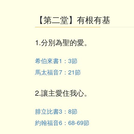
【第二堂】有根有基
1.分別為聖的愛。
希伯來書1：3節
馬太福音7：21節
2.讓主愛住我心。
腓立比書3：8節
約翰福音6：68-69節