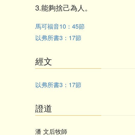
3.能夠捨己為人。
馬可福音10：45節
以弗所書3：17節
經文
以弗所書3：17節
證道
潘 文后牧師