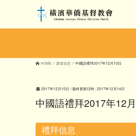
コ
ナ
ン
ビ
テ
ゲ
ン
ー
ツ
シ
へ
ョ
ス
ン
キ
に
ッ
移
HOME
講道信息
中國語禮拜2017年12月10日
プ
動
2017年12月10日
/ 最終更新日時 :
2017年12月14日
中國語禮拜2017年12月
禮拜信息