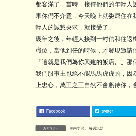
都客滿了，當時，接待他們的年輕人
果你們不介意，今天晚上就委屈住在
輕人的誠懇央求，就接受了。
幾年之後，年輕人接到一封信和往返
職位，當他到任的時候，才發現邀請
「這就是我們為你興建的飯店。」那
我們服事主也絕不能馬馬虎虎的，因
上忠心，萬王之王自然不會虧待你，
Facebook
twitter
主内学習
、
毎週話題
カテゴリー