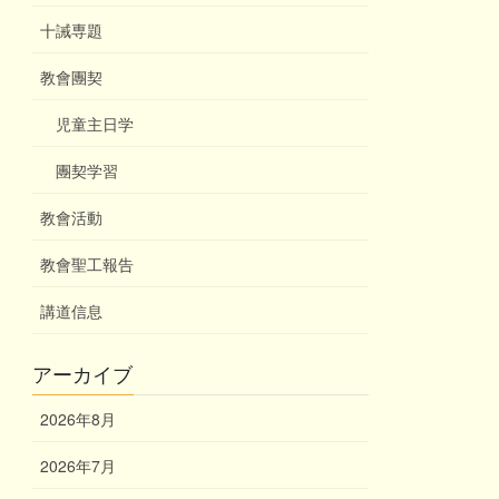
十誡専題
教會團契
児童主日学
團契学習
教會活動
教會聖工報告
講道信息
アーカイブ
2026年8月
2026年7月