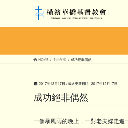
コ
ナ
ン
ビ
テ
ゲ
ン
ー
ツ
シ
へ
ョ
ス
ン
キ
に
ッ
移
HOME
主内学習
成功絕非偶然
プ
動
2017年12月17日
/ 最終更新日時 :
2017年12月17日
成功絕非偶然
一個暴風雨的晚上，一對老夫婦走進